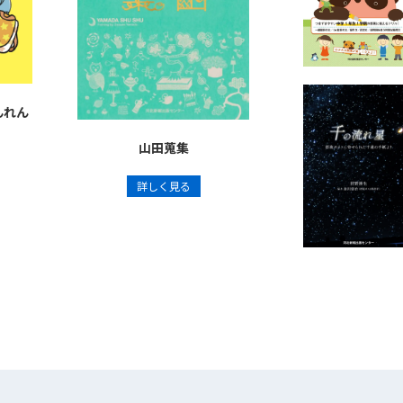
んれん
山田蒐集
詳しく見る