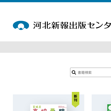
検
索:
新刊