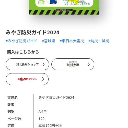
みやぎ防災ガイド2024
#みやぎ防災ガイド
#宮城県
#東日本大震災
#防災・減災
購入はこちらから
河北仙販ショップ
書籍名
みやぎ防災ガイド2024
著者
判型
A４判
ページ数
120
定価
本体700円＋税