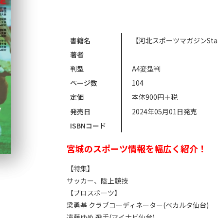
書籍名
【河北スポーツマガジンStanda
著者
判型
A4変型判
ページ数
104
定価
本体900円＋税
発売日
2024年05月01日発売
ISBNコード
宮城のスポーツ情報を幅広く紹介！
【特集】
サッカー、陸上競技
【プロスポーツ】
梁勇基 クラブコーディネーター(ベカルタ仙台)
遠藤ゆめ 選手(マイナビ仙台)