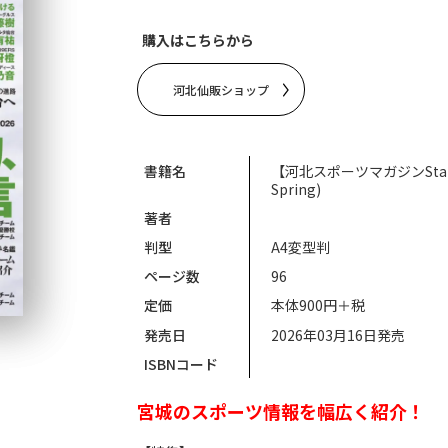
購入はこちらから
河北仙販ショップ
書籍名
【河北スポーツマガジンStanda
Spring)
著者
判型
A4変型判
ページ数
96
定価
本体900円＋税
発売日
2026年03月16日発売
ISBNコード
宮城のスポーツ情報を幅広く紹介！