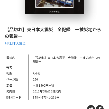
【品切れ】東日本大震災 全記録 ー被災地から
の報告ー
#東日本大震災
書籍名
【品切れ】東日本大震災 全記録 ー被災地からの
報告ー
著者
判型
A４判
ページ数
256
定価
本体1500円＋税
発売日
2011年08月05日発売
ISBNコード
978-4-87341-261-0