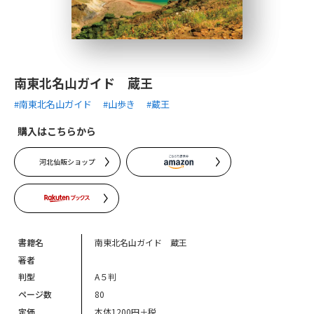
南東北名山ガイド 蔵王
#南東北名山ガイド
#山歩き
#蔵王
購入はこちらから
河北仙販ショップ
書籍名
南東北名山ガイド 蔵王
著者
判型
A５判
ページ数
80
定価
本体1200円＋税