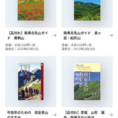
【品切れ】南東北名山ガイ
南東北名山ガイド 泉ヶ
ド 栗駒山
岳・船形山
定価： 本体1200円＋税
定価： 本体1200円＋税
発売日： 2019年05月01日
発売日： 2021年04月26日
中高年のための 安全登山
【品切れ】宮城 山形 福
のすすめ
島 南東北の山歩き