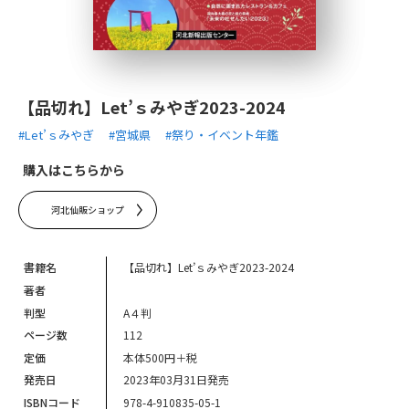
【品切れ】Let’ｓみやぎ2023-2024
#Let’ｓみやぎ
#宮城県
#祭り・イベント年鑑
購入はこちらから
河北仙販ショップ
書籍名
【品切れ】Let’ｓみやぎ2023-2024
著者
判型
A４判
ページ数
112
定価
本体500円＋税
発売日
2023年03月31日発売
ISBNコード
978-4-910835-05-1