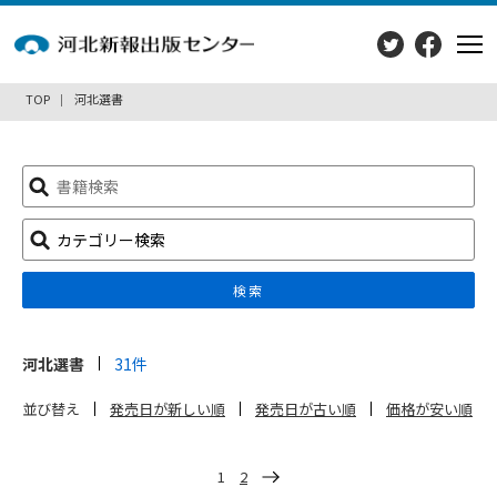
TOP
河北選書
検
索:
カテゴリー検索
検索
河北選書
31件
並び替え
発売日が新しい順
発売日が古い順
価格が安い順
投
1
2