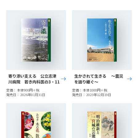
稿
ナ
ビ
ゲ
ー
シ
ョ
ン
寄り添い支える 公立志津
生かされて生きる 〜震災
川病院 若き内科医の3・11
を語り継ぐ〜
定価： 本体900円＋税
定価： 本体1000円＋税
発売日： 2026年01月31日
発売日： 2023年12月19日