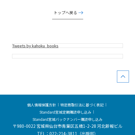
ナ
ビ
トップへ戻る
ゲ
ー
シ
ョ
Tweets by kahoku_books
ン
個人情報保護方針
特定商取引法に基づく表記
Standard宮城定期購読申し込み
Standard宮城バックナンバー購読申し込み
〒980-0022 宮城県仙台市青葉区五橋1-2-28 河北新報ビル
TEL：022-214-3811（出版部）