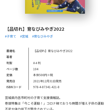
【品切れ】育なびみやぎ2022
#子育て
#宮城
#育なびみやぎ
書籍名
【品切れ】育なびみやぎ2022
著者
判型
A４判
ページ数
104
定価
本体500円＋税
発売日
2021年12月31日発売
ISBNコード
978-4-87341-421-8
宮城県内各市町村の子育て支援情報誌。
巻頭特集は「今こそ運動！」コロナ禍でおうち時間が増え子供の運動
不足や体力低下が懸念されている。