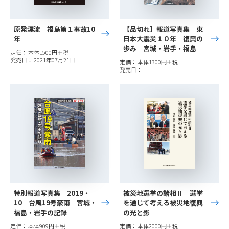
原発漂流 福島第１事故10
【品切れ】報道写真集 東
年
日本大震災１０年 復興の
歩み 宮城・岩手・福島
定価： 本体1500円＋税
発売日： 2021年07月21日
定価： 本体1300円＋税
発売日：
特別報道写真集 2019・
被災地選挙の諸相Ⅱ 選挙
10 台風19号豪雨 宮城・
を通じて考える被災地復興
福島・岩手の記録
の光と影
定価： 本体909円＋税
定価： 本体2000円＋税