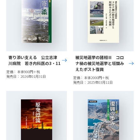
寄り添い支える 公立志津
被災地選挙の諸相Ⅲ コロ
川病院 若き内科医の3・11
ナ禍の被災地選挙と垣間み
えたポスト復興
定価： 本体900円＋税
発売日： 2026年01月31日
定価： 本体2000円＋税
発売日： 2025年03月11日