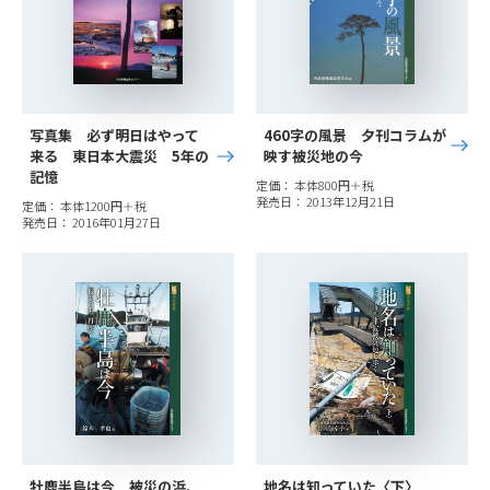
写真集 必ず明日はやって
460字の風景 夕刊コラムが
来る 東日本大震災 5年の
映す被災地の今
記憶
定価： 本体800円＋税
発売日： 2013年12月21日
定価： 本体1200円＋税
発売日： 2016年01月27日
牡鹿半島は今 被災の浜、
地名は知っていた〈下〉